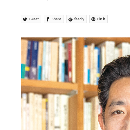
Tweet
Share
feedly
Pin it