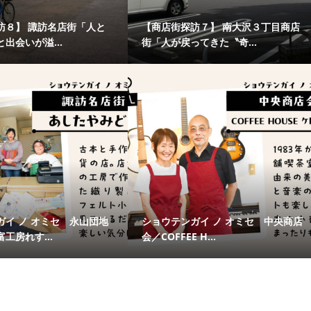
訪８】 諏訪名店街「人と
【商店街探訪７】 南大沢３丁目商店
出会いが溢...
街「人が戻ってきた〝奇...
ガイ ノ オミセ 永山団地
ショウテンガイ ノ オミセ 中央商店
工房れす...
会／COFFEE H...