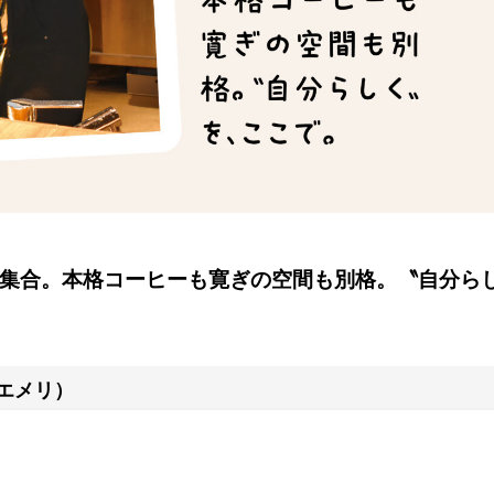
好き」が集合。本格コーヒーも寛ぎの空間も別格。〝自分ら
 エメリ）