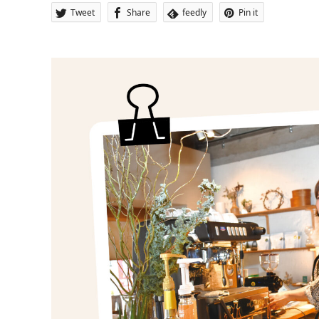
Tweet
Share
feedly
Pin it