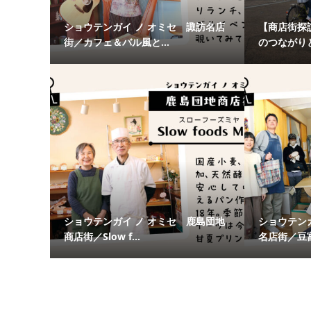
ショウテンガイ ノ オミセ 諏訪名店
【商店街探
街／カフェ＆バル風と...
のつながりと
ショウテンガイ ノ オミセ 鹿島団地
ショウテン
商店街／Slow f...
名店街／豆富