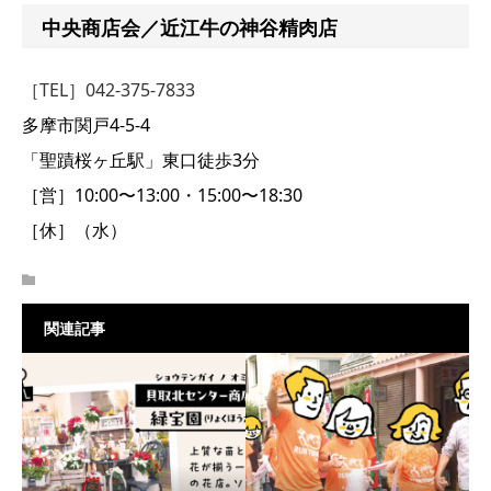
中央商店会／近江牛の神谷精肉店
［TEL］042-375-7833
多摩市関戸4-5-4
「聖蹟桜ヶ丘駅」東口徒歩3分
［営］10:00〜13:00・15:00〜18:30
［休］（水）
関連記事