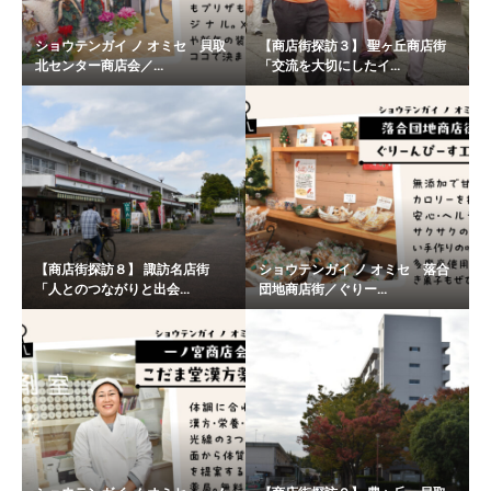
ショウテンガイ ノ オミセ 貝取
【商店街探訪３】 聖ヶ丘商店街
北センター商店会／...
「交流を大切にしたイ...
【商店街探訪８】 諏訪名店街
ショウテンガイ ノ オミセ 落合
「人とのつながりと出会...
団地商店街／ぐりー...