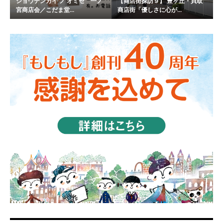
ショウテンガイ ノ オミセ 一ノ
【商店街探訪９】 豊ヶ丘・貝取
宮商店会／こだま堂...
商店街「優しさに心が...