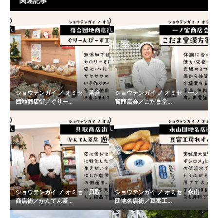
関連記事
ショウテンガイ ノ オミセ 落合
ショウテンガイ ノ オミセ 一ノ
団地商店街／ぐりー...
宮商店会／こだま堂...
ショウテンガイ ノ オミセ 貝取
ショウテンガイ ノ オミセ 永山
商店街／かんてん茶...
団地名店街／豆富工...