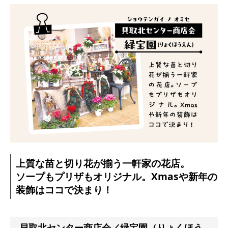
上質な苗と切り花が揃う一軒家の花店。
ソープもプリザもオリジナル。Xmasや新年の
装飾はココで決まり！
貝取北センター商店会／緑宝園（りょくほう