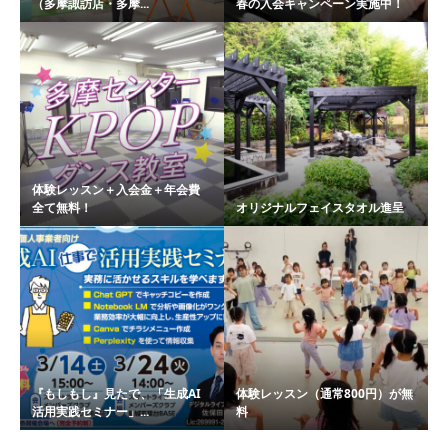
（多摩諏訪店・多摩...
春の入会キャンペーン実施中！
体験レッスン＋入会金＋年会費
全て無料！
オリジナルフェイスタオル進呈
『もしもし』見たで、「生成AI
体験レッスン（通常800円）が無
活用実践セミナー」...
料