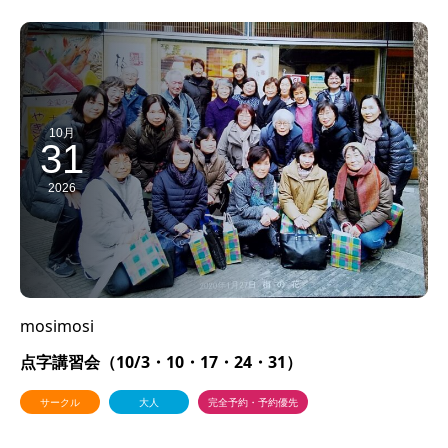
10月
31
2026
mosimosi
点字講習会（10/3・10・17・24・31）
サークル
大人
完全予約・予約優先