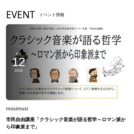
EVENT
イベント情報
9月
12
2026
mosimosi
市民自由講座「クラシック音楽が語る哲学～ロマン派か
ら印象派まで」