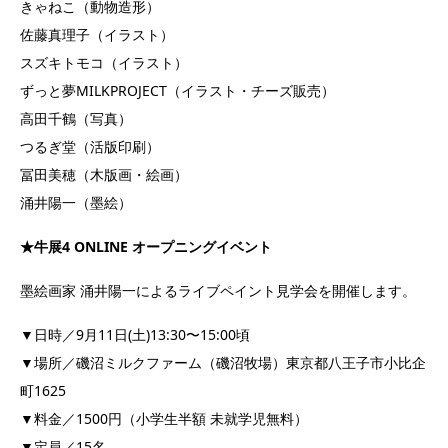
きゃねこ（動物造形）
佐藤真理子（イラスト）
スズキトモコ（イラスト）
ずっと夢MILKPROJECT（イラスト・チーズ販売）
高田千鶴（写真）
つるぎ堂（活版印刷）
冨田美穂（木版画・絵画）
涌井陽一（墨絵）
★牛展4 ONLINE オープニングイベント
墨絵画家 涌井陽一によるライブペイント見学会を開催します。
▼日時／9月11日(土)13:30〜15:00頃
▼場所／磯沼ミルクファーム（磯沼牧場）東京都八王子市小比企
町1625
▼料金／1500円（小学生半額 未就学児無料）
▼定員／15名