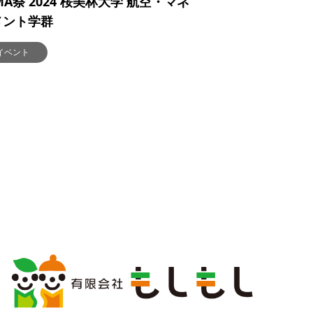
MA祭 2024 桜美林大学 航空・マネ
メント学群
イベント