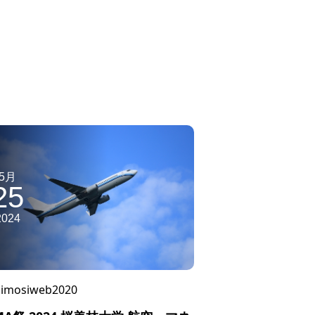
5月
25
2024
imosiweb2020