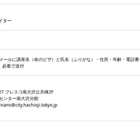
イター
メールに講座名（命のビザ）と氏名（ふりがな）・住所・年齢・電話番
日）必着で送付
27 フレスコ南大沢公共棟2F
センター南大沢分館
i@city.hachioji.tokyo.jp