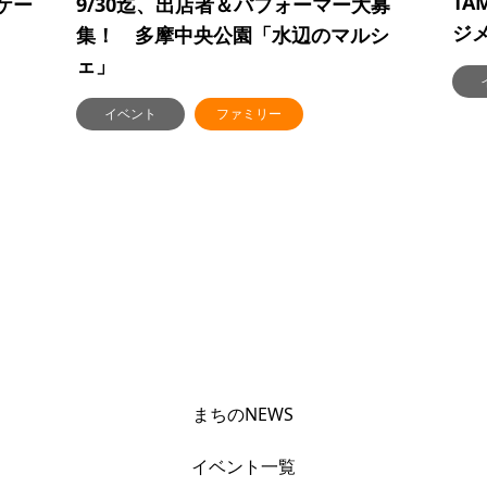
TA
ケー
9/30迄、出店者＆パフォーマー大募
ジ
集！ 多摩中央公園「水辺のマルシ
ェ」
イベント
ファミリー
まちのNEWS
イベント一覧