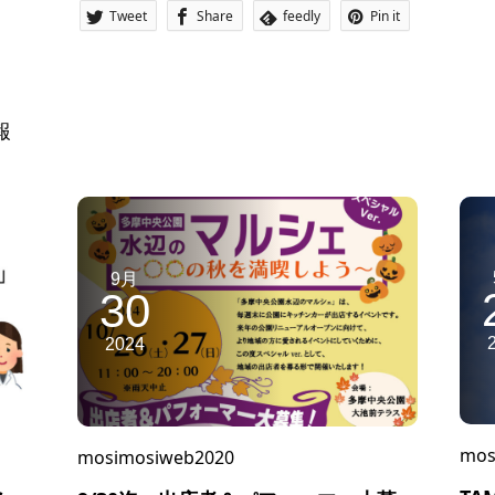
Tweet
Share
feedly
Pin it
報
9月
30
2024
mos
mosimosiweb2020