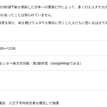
館の杉浦千畝が発給した日本への通過ビザによって、多くの人ユダヤ人
力があったことは知られていません。
真実を知り、命を懸けてユダヤ人救出に尽くした人たちに思いをはせて
0〜12:00
センター南大沢分館・第2創作室（
GoogleMapでみる
）
場合、八王子市内在住者を優先して抽選