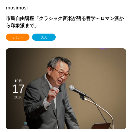
mosimosi
市民自由講座「クラシック音楽が語る哲学～ロマン派か
ら印象派まで」
セミナー
大人
10月
17
2026