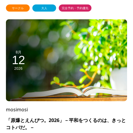
サークル
大人
完全予約・予約優先
8月
12
2026
mosimosi
「原爆とえんぴつ。2026」－平和をつくるのは、きっと
コトバだ。－