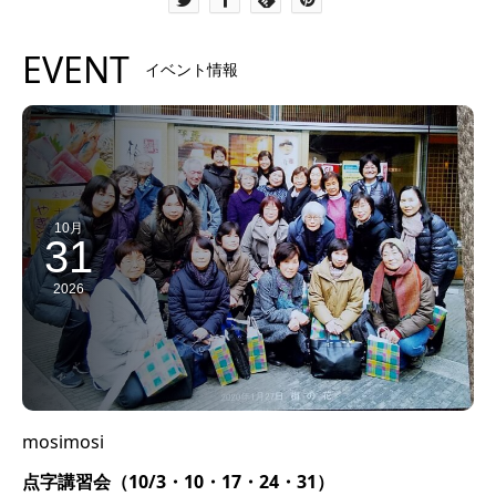
EVENT
イベント情報
10月
31
2026
mosimosi
点字講習会（10/3・10・17・24・31）