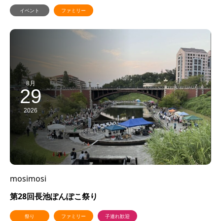
イベント
ファミリー
8月
29
2026
mosimosi
第28回長池ぽんぽこ祭り
祭り
ファミリー
子連れ歓迎