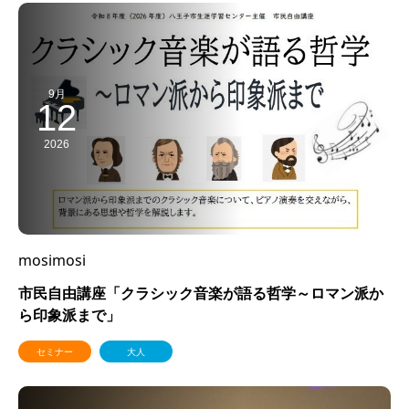
9月
12
2026
mosimosi
市民自由講座「クラシック音楽が語る哲学～ロマン派か
ら印象派まで」
セミナー
大人