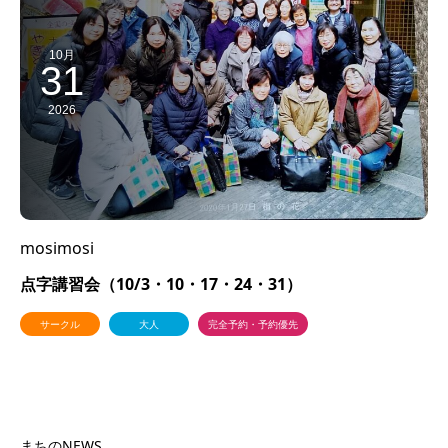
10月
31
2026
mosimosi
点字講習会（10/3・10・17・24・31）
サークル
大人
完全予約・予約優先
まちのNEWS