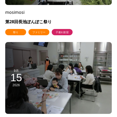
mosimosi
第28回長池ぽんぽこ祭り
祭り
ファミリー
子連れ歓迎
9月
15
2026