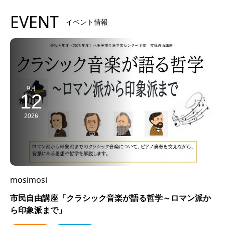
EVENT
イベント情報
9月
12
2026
mosimosi
市民自由講座「クラシック音楽が語る哲学～ロマン派か
ら印象派まで」