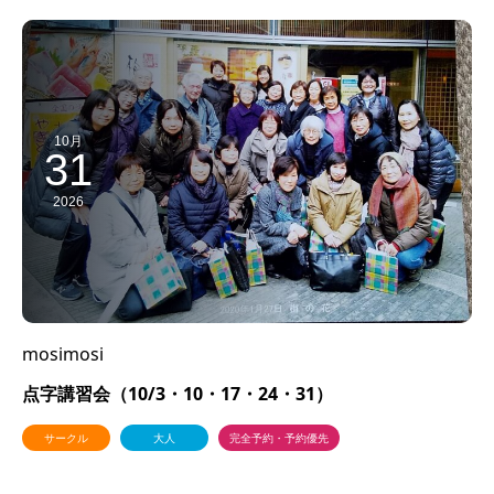
10月
31
2026
mosimosi
点字講習会（10/3・10・17・24・31）
サークル
大人
完全予約・予約優先