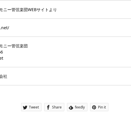
モニー管弦楽団WEBサイトより
.net/
モニー管弦楽団
66
et
会社
Tweet
Share
feedly
Pin it