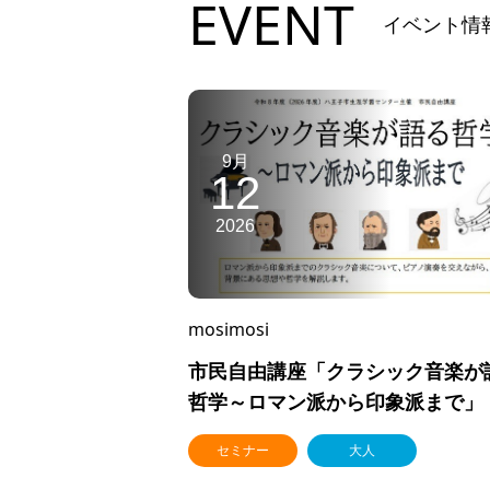
EVENT
イベント情
9月
12
2026
mosimosi
市民自由講座「クラシック音楽が
哲学～ロマン派から印象派まで」
セミナー
大人