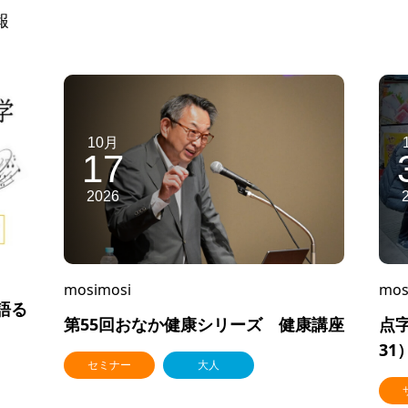
報
10月
17
2026
mosimosi
mos
語る
第55回おなか健康シリーズ 健康講座
点字
31
セミナー
大人