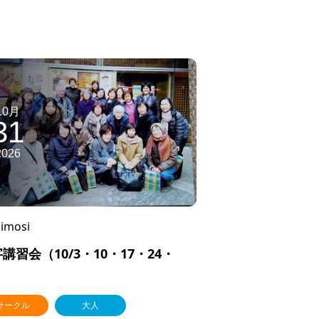
10月
31
2026
imosi
講習会（10/3・10・17・24・
）
サークル
大人