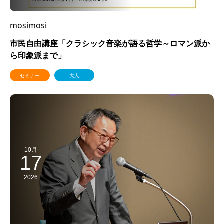
mosimosi
市民自由講座「クラシック音楽が語る哲学～ロマン派か
ら印象派まで」
セミナー
大人
10月
17
2026