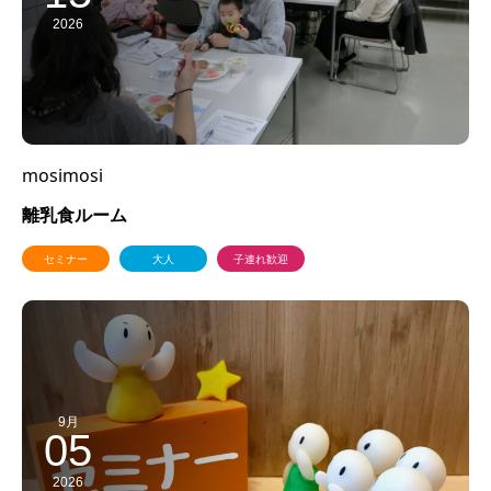
2026
mosimosi
離乳食ルーム
セミナー
大人
子連れ歓迎
9月
05
2026