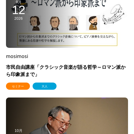
9月
12
2026
mosimosi
市民自由講座「クラシック音楽が語る哲学～ロマン派か
ら印象派まで」
セミナー
大人
10月