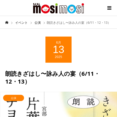
イベント
公演
朗読きざはし〜詠み人の宴（6/11・12・13）
6月
13
2025
朗読きざはし〜詠み人の宴（6/11・
12・13）
公演