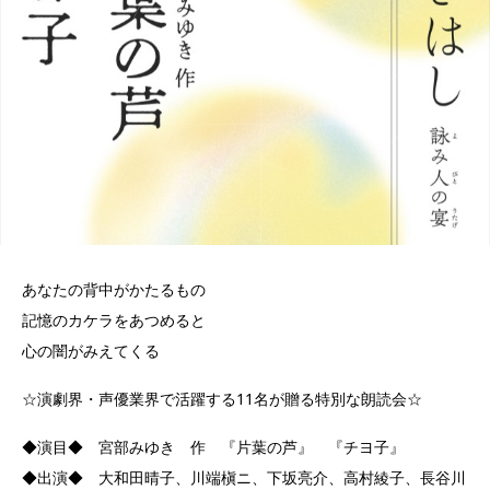
あなたの背中がかたるもの
記憶のカケラをあつめると
心の闇がみえてくる
☆演劇界・声優業界で活躍する11名が贈る特別な朗読会☆
◆演目◆ 宮部みゆき 作 『片葉の芦』 『チヨ子』
◆出演◆ 大和田晴子、川端槇ニ、下坂亮介、高村綾子、長谷川