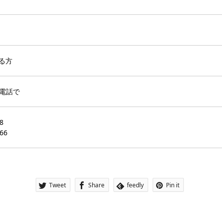
る方
に電話で
8
66
Tweet
Share
feedly
Pin it