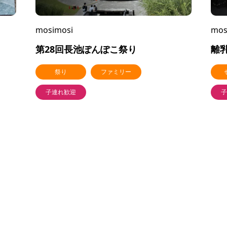
mosimosi
mos
・
第28回長池ぽんぽこ祭り
離
祭り
ファミリー
子連れ歓迎
子