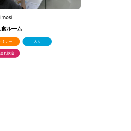
imosi
乳食ルーム
セミナー
大人
連れ歓迎