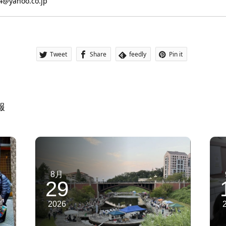
4@yahoo.co.jp
Tweet
Share
feedly
Pin it
報
8月
29
2026