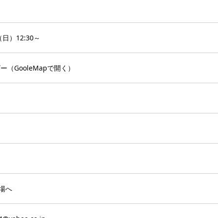
（日）12:30～
ビー（
GooleMapで開く
）
場へ