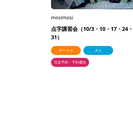
mosimosi
点字講習会（10/3・10・17・24
31）
サークル
大人
完全予約・予約優先