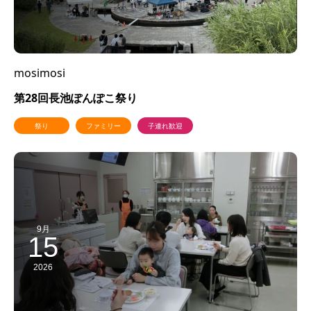
mosimosi
第28回長池ぽんぽこ祭り
祭り
ファミリー
子連れ歓迎
9月
15
2026