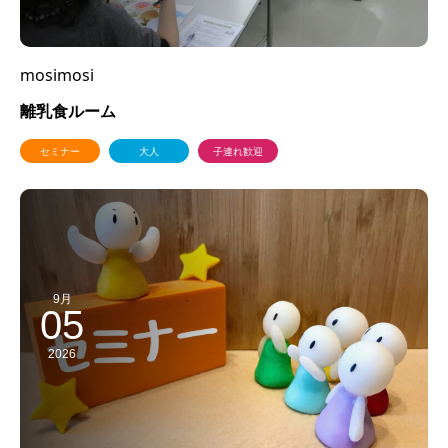
mosimosi
離乳食ルーム
セミナー
大人
子連れ歓迎
9月
05
2026