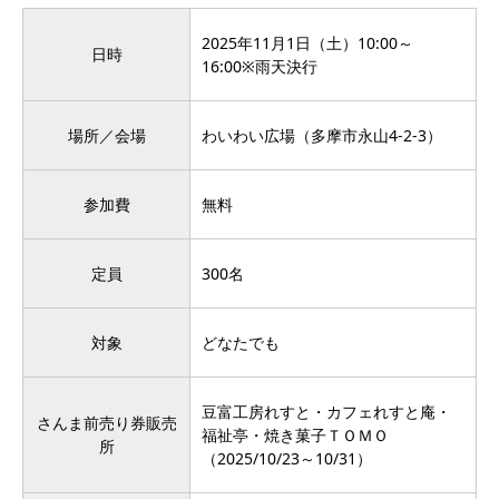
2025年11月1日（土）10:00～
日時
16:00※雨天決行
場所／会場
わいわい広場（多摩市永山4-2-3）
参加費
無料
定員
300名
対象
どなたでも
豆富工房れすと・カフェれすと庵・
さんま前売り券販売
福祉亭・焼き菓子ＴＯＭＯ
所
（2025/10/23～10/31）