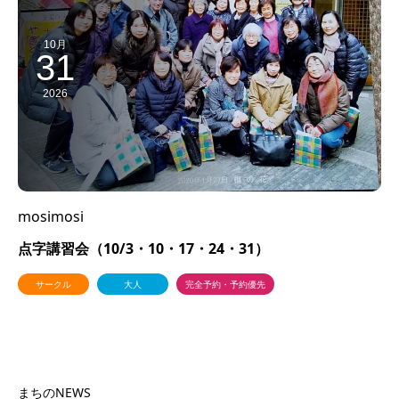
10月
31
2026
mosimosi
点字講習会（10/3・10・17・24・31）
サークル
大人
完全予約・予約優先
まちのNEWS