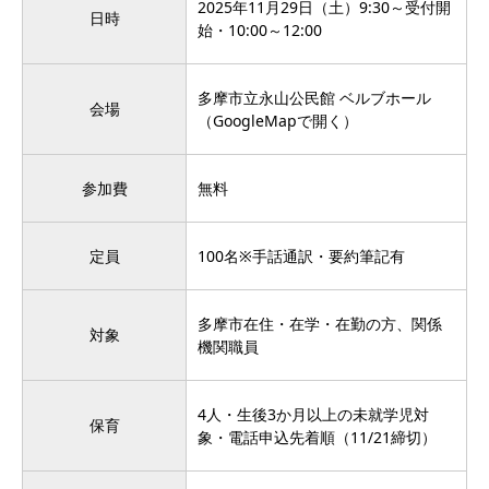
2025年11月29日（土）9:30～受付開
日時
始・10:00～12:00
多摩市立永山公民館 ベルブホール
会場
（GoogleMapで開く）
参加費
無料
定員
100名※手話通訳・要約筆記有
多摩市在住・在学・在勤の方、関係
対象
機関職員
4人・生後3か月以上の未就学児対
保育
象・電話申込先着順（11/21締切）