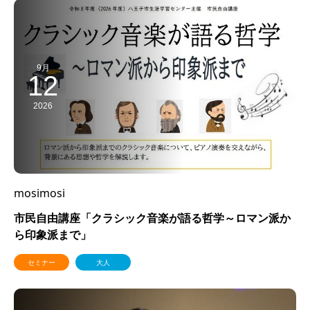
9月
12
2026
mosimosi
市民自由講座「クラシック音楽が語る哲学～ロマン派か
ら印象派まで」
セミナー
大人