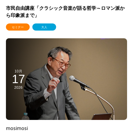
市民自由講座「クラシック音楽が語る哲学～ロマン派か
ら印象派まで」
セミナー
大人
10月
17
2026
mosimosi