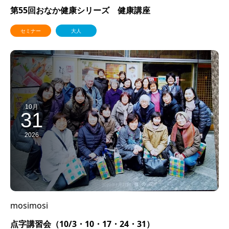
第55回おなか健康シリーズ 健康講座
セミナー
大人
10月
31
2026
mosimosi
点字講習会（10/3・10・17・24・31）