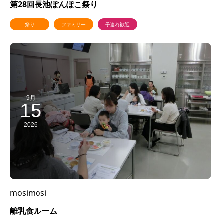
第28回長池ぽんぽこ祭り
祭り
ファミリー
子連れ歓迎
9月
15
2026
mosimosi
離乳食ルーム