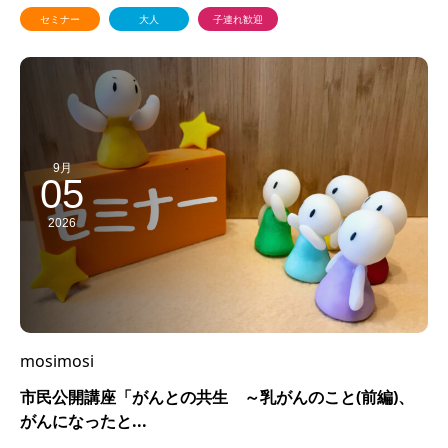
セミナー
大人
子連れ歓迎
9月
05
2026
mosimosi
市民公開講座「がんとの共生 ～乳がんのこと(前編)、
がんになったと...