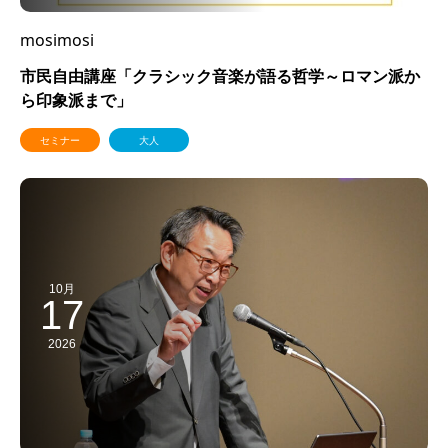
mosimosi
市民自由講座「クラシック音楽が語る哲学～ロマン派か
ら印象派まで」
セミナー
大人
10月
17
2026