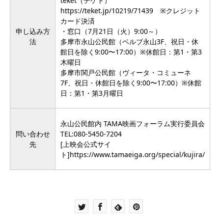
teket（テケト）
https://teket.jp/10219/71439
※クレジット
カード決済
申し込み方
・窓口（7月21日（火）9:00～）
法
多摩市永山公民館（ベルブ永山3F、祝日・休
館日を除く9:00〜17:00）※休館日：第1・第3
木曜日
多摩市関戸公民館（ヴィータ・コミューネ
7F、祝日・休館日を除く9:00〜17:00）※休館
日：第1・第3月曜日
永山公民館内 TAMA映画フォーラム実行委員会
問い合わせ
TEL:080-5450-7204
先
[上映会公式サイ
ト]
https://www.tamaeiga.org/special/kujira/