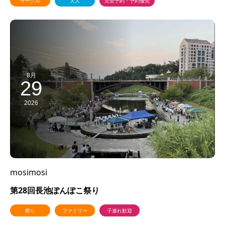
サークル
大人
完全予約・予約優先
8月
29
2026
mosimosi
第28回長池ぽんぽこ祭り
祭り
ファミリー
子連れ歓迎