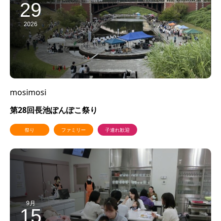
29
2026
mosimosi
第28回長池ぽんぽこ祭り
祭り
ファミリー
子連れ歓迎
9月
15