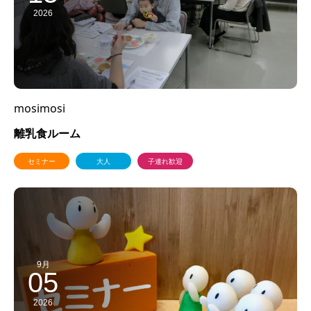
2026
mosimosi
離乳食ルーム
セミナー
大人
子連れ歓迎
9月
05
2026