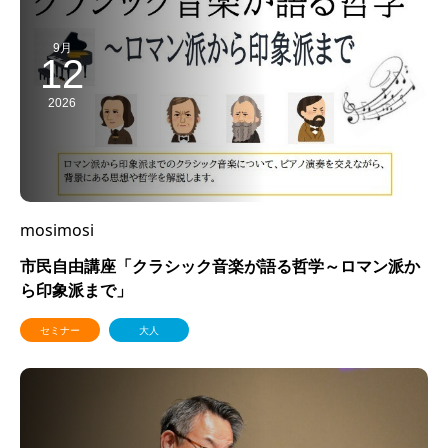
9月
12
2026
mosimosi
市民自由講座「クラシック音楽が語る哲学～ロマン派か
ら印象派まで」
セミナー
大人