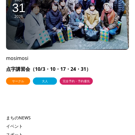
31
2026
mosimosi
点字講習会（10/3・10・17・24・31）
サークル
大人
完全予約・予約優先
まちのNEWS
イベント
スポット