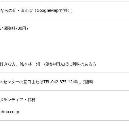
こならの丘・田んぼ（
GoogleMapで開く
）
ア保険料700円）
が好きな方、雑木林・畑・植物や田んぼに興味のある方
センターの窓口またはTEL.
042-375-1240
にて随時
ボランティア・谷村
hoo.co.jp