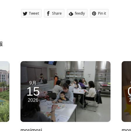
Tweet
Share
feedly
Pin it
報
9月
15
2026
mosimosi
mos