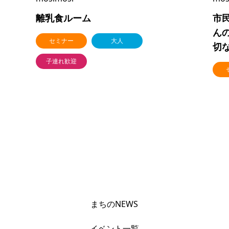
離乳食ルーム
市
ん
セミナー
大人
切な
子連れ歓迎
まちのNEWS
イベント一覧