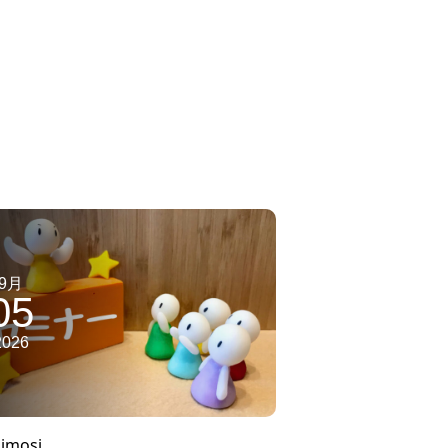
9月
05
2026
imosi