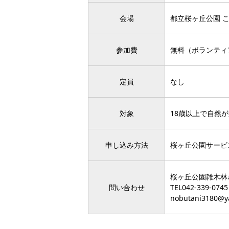
会場
都立桜ヶ丘公園 
参加費
無料（ボランティ
定員
なし
対象
18歳以上で自然
申し込み方法
桜ヶ丘公園サービス
桜ヶ丘公園雑木林
問い合わせ
TEL
042-339-0745
nobutani3180@ya