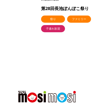
第28回長池ぽんぽこ祭り
祭り
ファミリー
子連れ歓迎