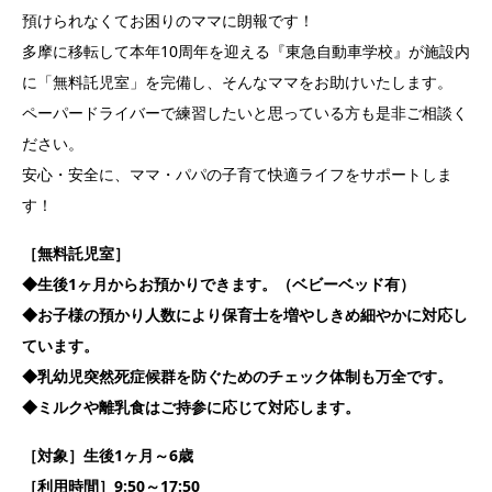
預けられなくてお困りのママに朗報です！
多摩に移転して本年10周年を迎える『東急自動車学校』が施設内
に「無料託児室」を完備し、そんなママをお助けいたします。
ペーパードライバーで練習したいと思っている方も是非ご相談く
ださい。
安心・安全に、ママ・パパの子育て快適ライフをサポートしま
す！
［無料託児室］
◆生後1ヶ月からお預かりできます。（ベビーベッド有）
◆お子様の預かり人数により保育士を増やしきめ細やかに対応し
ています。
◆乳幼児突然死症候群を防ぐためのチェック体制も万全です。
◆ミルクや離乳食はご持参に応じて対応します。
［対象］生後1ヶ月～6歳
［利用時間］9:50～17:50