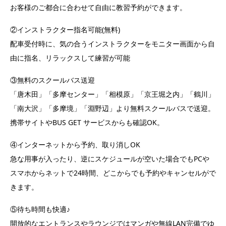
お客様のご都合に合わせて自由に教習予約ができます。
②インストラクター指名可能(無料)
配車受付時に、気の合うインストラクターをモニター画面から自
由に指名、リラックスして練習が可能
③無料のスクールバス送迎
「唐木田」「多摩センター」「相模原」「京王堀之内」「鶴川」
「南大沢」「多摩境」「淵野辺」より無料スクールバスで送迎。
携帯サイトやBUS GET サービスからも確認OK。
④インターネットから予約、取り消しOK
急な用事が入ったり、逆にスケジュールが空いた場合でもPCや
スマホからネットで24時間、どこからでも予約やキャンセルがで
きます。
⑤待ち時間も快適♪
開放的なエントランスやラウンジではマンガや無線LAN完備でゆ