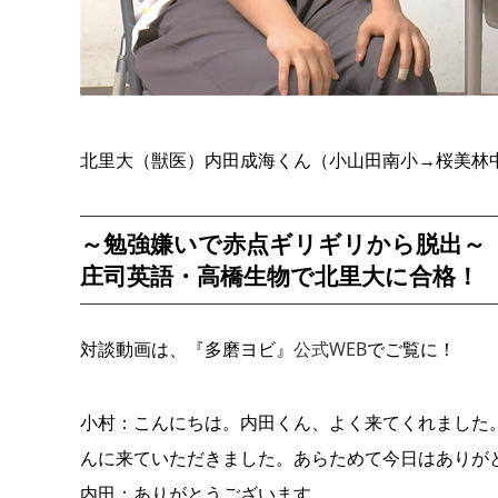
北里大（獣医）内田成海くん（小山田南小→桜美林
～勉強嫌いで赤点ギリギリから脱出～
庄司英語・高橋生物で北里大に合格！
対談動画は、『多磨ヨビ』
公式WEB
でご覧に！
小村：こんにちは。内田くん、よく来てくれました。
んに来ていただきました。あらためて今日はありが
内田：ありがとうございます。