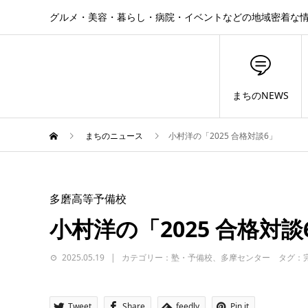
グルメ・美容・暮らし・病院・イベントなどの地域密着な
まちのNEWS
まちのニュース
小村洋の「2025 合格対談6」
多磨高等予備校
小村洋の「2025 合格対談
2025.05.19
カテゴリー：塾・予備校、多摩センター タグ：
Tweet
Share
feedly
Pin it