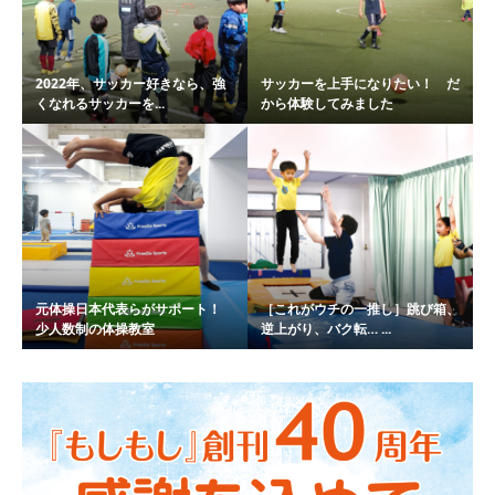
2022年、サッカー好きなら、強
サッカーを上手になりたい！ だ
くなれるサッカーを...
から体験してみました
元体操日本代表らがサポート！
［これがウチの一推し］跳び箱、
少人数制の体操教室
逆上がり、バク転… ...