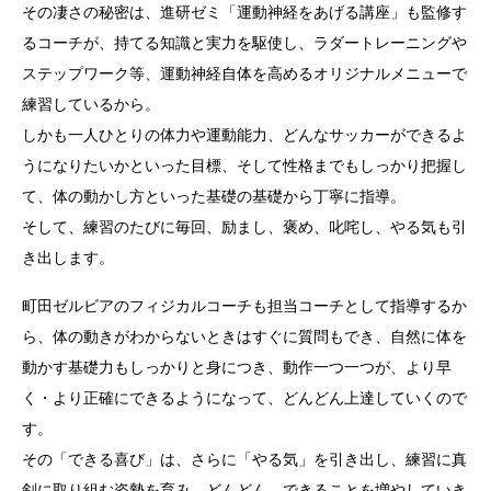
その凄さの秘密は、進研ゼミ「運動神経をあげる講座」も監修す
るコーチが、持てる知識と実力を駆使し、ラダートレーニングや
ステップワーク等、運動神経自体を高めるオリジナルメニューで
練習しているから。
しかも一人ひとりの体力や運動能力、どんなサッカーができるよ
うになりたいかといった目標、そして性格までもしっかり把握し
て、体の動かし方といった基礎の基礎から丁寧に指導。
そして、練習のたびに毎回、励まし、褒め、叱咤し、やる気も引
き出します。
町田ゼルビアのフィジカルコーチも担当コーチとして指導するか
ら、体の動きがわからないときはすぐに質問もでき、自然に体を
動かす基礎力もしっかりと身につき、動作一つ一つが、より早
く・より正確にできるようになって、どんどん上達していくので
す。
その「できる喜び」は、さらに「やる気」を引き出し、練習に真
剣に取り組む姿勢を育み、どんどん、できることを増やしていき