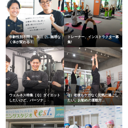
年齢性別不問！ 加圧で、無理な
トレーナー、インストラクター募
く体が変わる！
集!
ウェルネス特集［Ｑ］ダイエット
Q）老後もケガなく元気に過ごし
したいけど、パーソナ...
たい。お勧めの運動方...