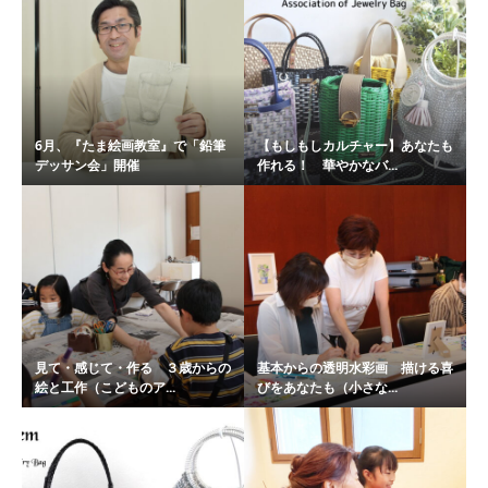
6月、『たま絵画教室』で「鉛筆
【もしもしカルチャー】あなたも
デッサン会」開催
作れる！ 華やかなバ...
見て・感じて・作る ３歳からの
基本からの透明水彩画 描ける喜
絵と工作（こどものア...
びをあなたも（小さな...