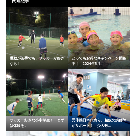
関連記事
運動が苦手でも、サッカーが好き
とってもお得なキャンペーン開催
なら！
中！ 2024年5月...
サッカー好きな小中学生！ まず
元体操日本代表ら、精鋭の講師陣
は体験を。
がサポート！ 少人数...