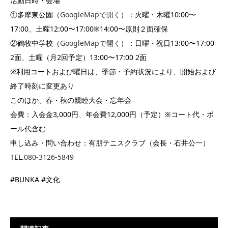
活動日時・会場
①多摩東公園（
GoogleMapで開く
）：火曜・木曜10:00〜
17:00、土曜12:00〜17:00※14:00〜原則２面確保
②鶴牧中学校（
GoogleMapで開く
）：日曜・祝日13:00〜17:00
2面、土曜（月2回予定）13:00〜17:00 2面
※利用コートおよび曜日は、季節・予約状況により、開始および
終了時刻に変更あり
このほか、春・秋の親睦大会・忘年会
会費：入会金3,000円、年会費12,000円（予定）※コート代・ボ
ール代含む
申し込み・問い合わせ：有朋テニスクラブ（会長・石井公一）
TEL.
080-3126-5849
#BUNKA #文化