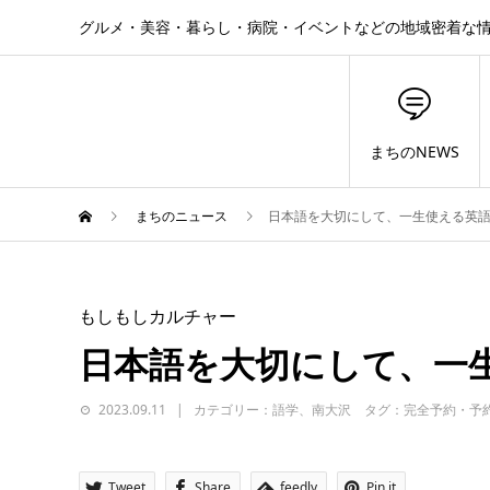
グルメ・美容・暮らし・病院・イベントなどの地域密着な
まちのNEWS
まちのニュース
日本語を大切にして、一生使える英
もしもしカルチャー
日本語を大切にして、一
2023.09.11
カテゴリー：語学、南大沢 タグ：完全予約・予
Tweet
Share
feedly
Pin it