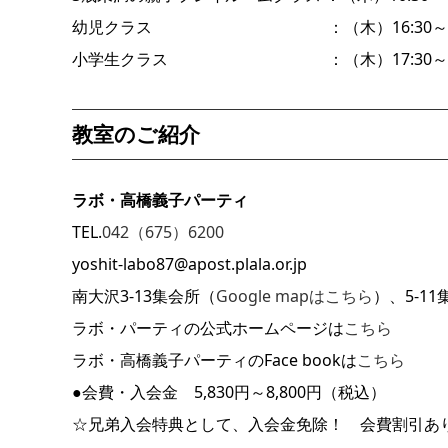
幼児クラス ：（木）16:30～17
小学生クラス ：（木）17:30～19
教室のご紹介
ラボ・高橋義子パーティ
TEL.
042（675）6200
yoshit-labo87@apost.plala.or.jp
南大沢3-13集会所（
Google mapはこちら
）、5‐1
ラボ・パーティの公式ホームページは
こちら
ラボ・高橋義子パーティのFace bookは
こちら
●会費・入会金 5,830円～8,800円（税込）
☆兄弟入会特典として、入会金免除！ 会費割引あ