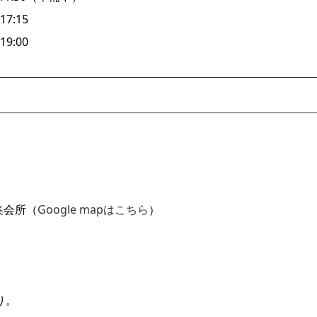
:15
:00
1集会所（
Google mapはこちら
）
り。