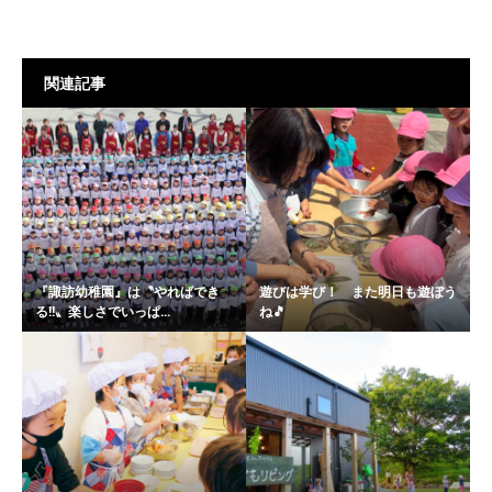
関連記事
『諏訪幼稚園』は〝やればでき
遊びは学び！ また明日も遊ぼう
る!!〟楽しさでいっぱ...
ね🎵