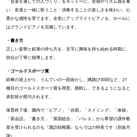
「音楽を通しての人づくり」をモットーに、音感やリズム感を養
い、友達と一緒に歌うこと・演奏することの楽しさを味わい、心
豊かな感性を育てます。全室にアップライトピアノを、ホールに
はグランドピアノを完備しています。
・書き方
正しい姿勢と鉛筆の持ち方を、文字に興味を持ち始める時期に、
担任が丁寧に指導します。
・ゴールドスポーツ賞
鉄棒の逆上がり、うんていの一段抜かし、縄跳び30回など、21
種目のゴールドスポーツ賞を用意。挑戦し、できるようになると
表彰状が授与されます。
保育終了後、園内で「ピアノ」「合唱」「スイミング」「体操」
「英会話」「書き方」「算国総合」「バレエ」から希望の課外教
室を受けられるのも『諏訪幼稚園』ならではの特長です（別途月
謝）。