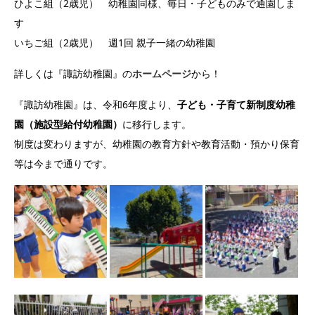
ひよこ組（2歳児） 幼稚園同様、毎日・子どものみで通園しま
す
いちご組（2歳児） 週1回 親子一緒の幼稚園
詳しくは『諏訪幼稚園』の
ホームページ
から！
『諏訪幼稚園』は、令和6年度より、
子ども・子育て新制度幼稚
園（施設型給付幼稚園）
に移行します。
制度は変わりますが、幼稚園の教育方針や教育活動・預かり保育
等は今まで通りです。