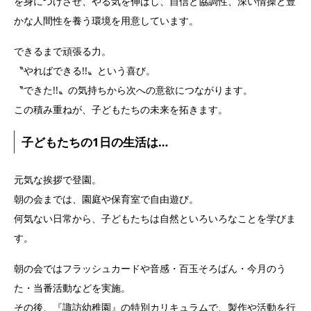
を身につけさせ、やる気を伸ばし、自信と協調性、深い情操と豊
かな人間性を養う環境を用意しています。
できるまで頑張る力。
〝やればできる!!〟という喜び。
〝できた!!〟の気持ちから次への意欲につながります。
この積み重ねが、子どもたちの未来を拓きます。
子どもたちの1日の生活は…
元気な挨拶で登園。
朝の会までは、園庭や保育室で自由遊び。
何気ない日常から、子どもたちは自然といろいろなことを学びま
す。
朝の会ではフラッシュカードや音感・百玉そろばん・今月のう
た・当番活動などを実施。
その後、『諏訪幼稚園』の特別カリキュラムで、製作や活動を行