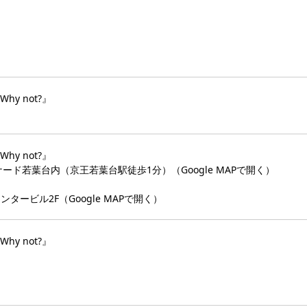
y not?』
y not?』
トナード若葉台内（京王若葉台駅徒歩1分）（
Google MAPで開く
）
センタービル2F（
Google MAPで開く
）
y not?』