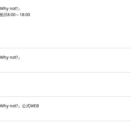
y not?』
日8:00～18:00
y not?』
y not?』公式WEB