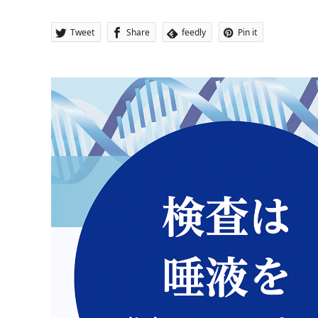
Tweet
Share
feedly
Pin it