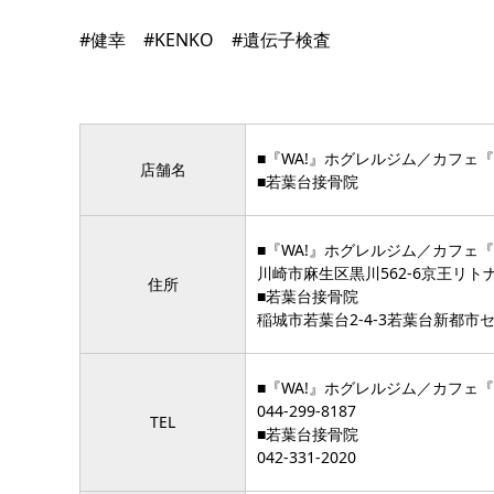
#健幸 #KENKO #遺伝子検査
■『WA!』ホグレルジム／カフェ『Wh
店舗名
■若葉台接骨院
■『WA!』ホグレルジム／カフェ『Wh
川崎市麻生区黒川562-6京王リ
住所
■若葉台接骨院
稲城市若葉台2-4-3若葉台新都市
■『WA!』ホグレルジム／カフェ『Wh
044-299-8187
TEL
■若葉台接骨院
042-331-2020