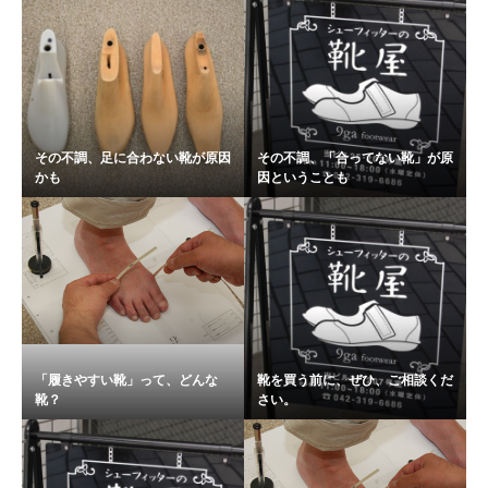
その不調、足に合わない靴が原因
その不調、「合ってない靴」が原
かも
因ということも
「履きやすい靴」って、どんな
靴を買う前に、ぜひ、ご相談くだ
靴？
さい。