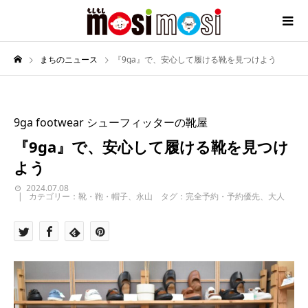
まちのニュース
『9ga』で、安心して履ける靴を見つけよう
9ga footwear シューフィッターの靴屋
『9ga』で、安心して履ける靴を見つけ
よう
2024.07.08
カテゴリー：靴・鞄・帽子、永山 タグ：完全予約・予約優先、大人