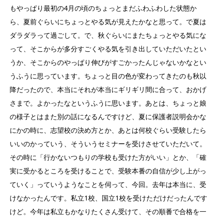
もやっぱり最初の4月の頃のちょっとまだふわふわした状態か
ら、夏前ぐらいにちょっとやる気が見えたかなと思って。で夏は
ダラダラって過ごして。で、秋ぐらいにまたちょっとやる気にな
って、そこからが多分すごくやる気を引き出していただいたとい
うか、そこからのやっぱり伸びがすごかったんじゃないかなとい
うふうに思っています。ちょっと目の色が変わってきたのも秋以
降だったので、本当にそれが本当にギリギリ間に合って、おかげ
さまで。よかったなというふうに思います。あとは、ちょっと娘
の様子とはまた別の話になるんですけど、夏に保護者説明会かな
にかの時に、志望校の決め方とか、あとは何校ぐらい受験したら
いいのかっていう、そういうセミナーを受けさせていただいて。
その時に「行かないつもりの学校も受けた方がいい」とか、「確
実に受かるところを受けることで、受験本番の自信が少し上がっ
ていく」っていうようなことを伺って、今回。去年は本当に、受
けなかったんです。私立1校、国立1校を受けただけだったんです
けど。今年は私立もかなりたくさん受けて、その順番で合格を一