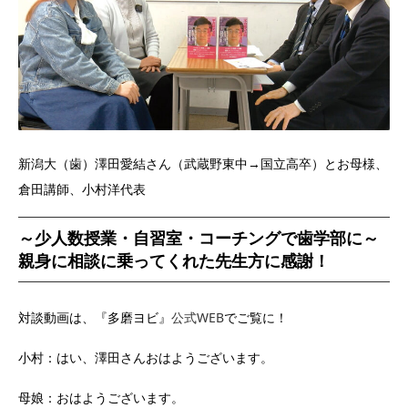
新潟大（歯）
澤田愛結
さん（武蔵野東中→国立高卒）とお母様、
倉田講師、小村洋代表
～少人数授業・自習室・コーチングで歯学部に～
親身に相談に乗ってくれた先生方に感謝！
対談動画は、『多磨ヨビ』
公式WEB
でご覧に！
小村：はい、澤田さんおはようございます。
母娘：おはようございます。