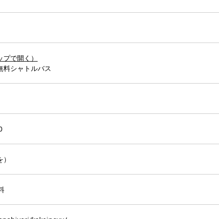
 マップで開く）
無料シャトルバス
0
を）
料