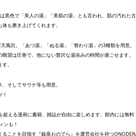
塩泉は黒色で「美人の湯」「美肌の湯」とも言われ、肌の汚れた
も体も磨き上げてくれます。
露天風呂。「あつ湯」「ぬる湯」「替わり湯」の3種類を用意。
の眺望は圧巻で、他にない贅沢な湯浴みの時間が過ごせます。
ます。
ス、そしてサウナ等も用意。
が！
冊を超える漫画に書籍、雑誌が自由に楽しめます。館内には無料
フィンも！
ることを目指す『銀座おのでら』を運営会社を持つONODER