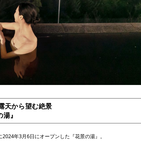
、露天から望む絶景
の湯』
に2024年3月6日にオープンした『花景の湯』。