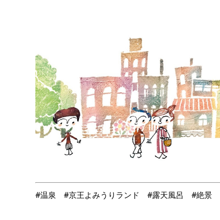
#温泉 #京王よみうりランド #露天風呂 #絶景 #岩