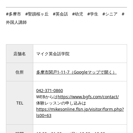
#多摩市 #聖蹟桜ヶ丘 #英会話 #幼児 #学生 #シニア #
外国人講師
店舗名
マイク英会話学院
住所
多摩市関戸1-11-7
（
Googleマップで開く
）
042-371-0860
WEBからは
https://www.bgfs.com/contact/
TEL
体験レッスンの申し込みは
https://mikesonline.flsn.jp/visitor/form.php?
ls00=63