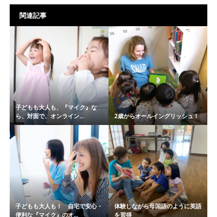
関連記事
子どもも大人も、『マイク』な
ら、対面で、オンライン...
2歳からオールイングリッシュ！
子どもも大人も！ 自宅で安心・
体験しながら母国語のように英語
便利な『マイク』のオ...
を習得