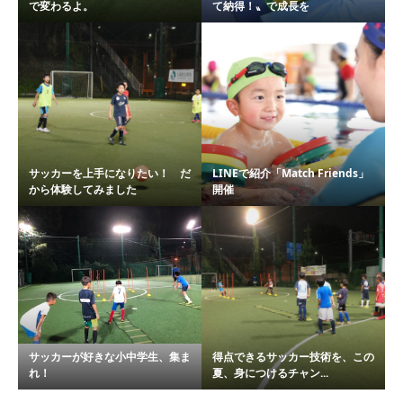
で変わるよ。
て納得！〟で成長を
サッカーを上手になりたい！ だ
LINEで紹介「Match Friends」
から体験してみました
開催
サッカーが好きな小中学生、集ま
得点できるサッカー技術を、この
れ！
夏、身につけるチャン...