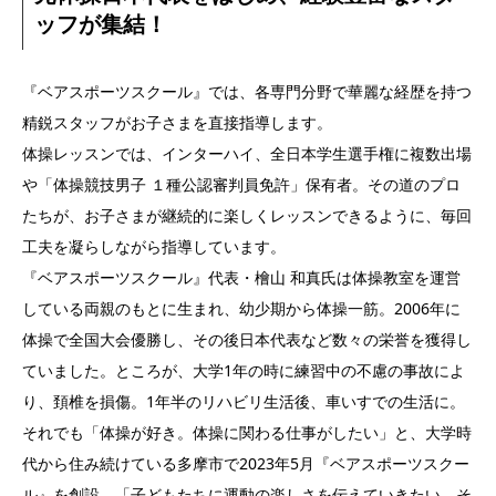
ッフが集結！
『ベアスポーツスクール』では、各専門分野で華麗な経歴を持つ
精鋭スタッフがお子さまを直接指導します。
体操レッスンでは、インターハイ、全日本学生選手権に複数出場
や「体操競技男子 １種公認審判員免許」保有者。その道のプロ
たちが、お子さまが継続的に楽しくレッスンできるように、毎回
工夫を凝らしながら指導しています。
『ベアスポーツスクール』代表・檜山 和真氏は体操教室を運営
している両親のもとに生まれ、幼少期から体操一筋。2006年に
体操で全国大会優勝し、その後日本代表など数々の栄誉を獲得し
ていました。ところが、大学1年の時に練習中の不慮の事故によ
り、頚椎を損傷。1年半のリハビリ生活後、車いすでの生活に。
それでも「体操が好き。体操に関わる仕事がしたい」と、大学時
代から住み続けている多摩市で2023年5月『ベアスポーツスクー
ル』を創設。「子どもたちに運動の楽しさを伝えていきたい。そ