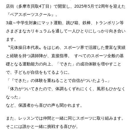
店街（多摩市貝取4丁目）で開室し、2025年5月で2周年を迎えた
『ベアスポーツスクール』。
3歳～中学生対象にマット運動、跳び箱、鉄棒、トランポリン等
さまざまなカリキュラムを通して一人ひとりにしっかり向き合い
ます。
〝元体操日本代表〟をはじめ、スポーツ界で活躍した豊富な実績
と経験を持つ講師陣が、直接指導。 すべてのスポーツ全般の基
礎となる運動能力の向上、「できた」の成功体験を増やすこと
で、子どもが自信をもてるように。
「『できた』の体験を重ねることで自信がついたよう‥」
「体力がついてきたので、体調もくずれにくく、風邪もひかなく
なった」
など、保護者から喜びの声も聞かれます。
また、レッスンでは仲間と一緒に同じスポーツに取り組みます。
そこには誰かと一緒に挑戦する喜びが。