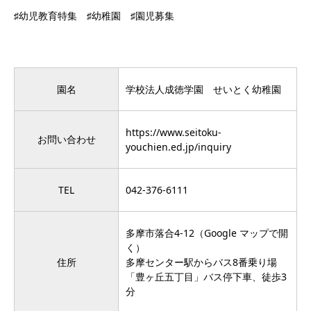
♯幼児教育特集 ♯幼稚園 ♯園児募集
園名
学校法人成徳学園 せいとく幼稚園
https://www.seitoku-
お問い合わせ
youchien.ed.jp/inquiry
TEL
042-376-6111
多摩市落合4-12（
Google マップで開
く
）
住所
多摩センター駅からバス8番乗り場
「豊ヶ丘五丁目」バス停下車、徒歩3
分