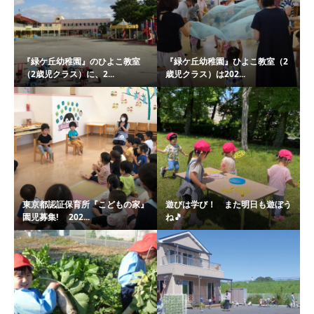
『緑ケ丘幼稚園』のひよこ教室
『緑ケ丘幼稚園』ひよこ教室（2
（2歳児クラス）に、2...
歳児クラス）は202...
東京都認証保育所『こどもの家』
遊びは学び！ また明日も遊ぼう
園児募集! 202...
ね🎵