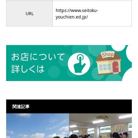
https://www.seitoku-
URL
youchien.ed.jp/
関連記事