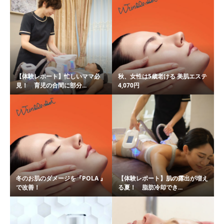
【体験レポート】忙しいママ必
秋、女性は5歳老ける 美肌エステ
見！ 育児の合間に部分...
4,070円
冬のお肌のダメージを『POLA 』
【体験レポート】肌の露出が増え
で改善！
る夏！ 脂肪冷却でき...