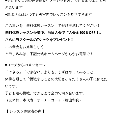
●子どもが自分の体を操るイメージを育み、できるまで全力で向
き合います
●親御さんはいつでも教室内でレッスンを見学できます
この違いを「無料体験レッスン」でぜひ実感してください！
無料体験レッスン受講後、当日入会で〝入会金100％OFF！〟
さらに当スクールのTシャツをプレゼント‼︎
この機会をお見逃しなく
＊申し込みは、下記公式ホームページからかお電話で！
◾️コーチからのメッセージ
「できる」「できない」よりも、まずはやってみること。
体操を通して〝挑戦することの大切さ〟をたくさんの子に伝えた
いです。
子ども達の挑戦、できるまで全力で向き合います。
（元体操日本代表 オーナーコーチ・檜山和真）
【 レッスン体験者の声 】