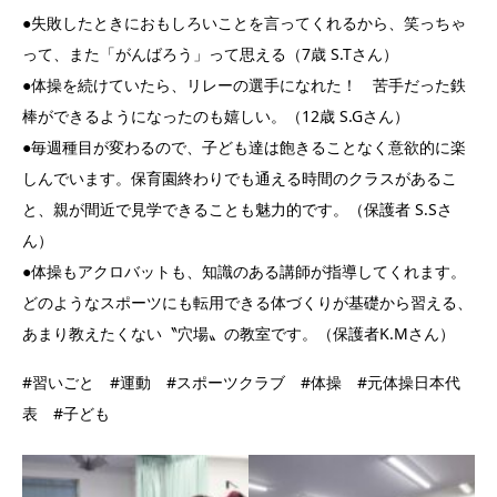
●失敗したときにおもしろいことを言ってくれるから、笑っちゃ
って、また「がんばろう」って思える（7歳 S.Tさん）
●体操を続けていたら、リレーの選手になれた！ 苦手だった鉄
棒ができるようになったのも嬉しい。（12歳 S.Gさん）
●毎週種目が変わるので、子ども達は飽きることなく意欲的に楽
しんでいます。保育園終わりでも通える時間のクラスがあるこ
と、親が間近で見学できることも魅力的です。（保護者 S.Sさ
ん）
●体操もアクロバットも、知識のある講師が指導してくれます。
どのようなスポーツにも転用できる体づくりが基礎から習える、
あまり教えたくない〝穴場〟の教室です。（保護者K.Mさん）
#習いごと #運動 #スポーツクラブ #体操 #元体操日本代
表 #子ども