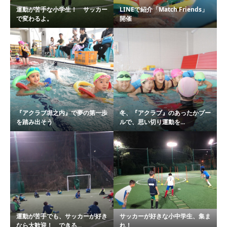
運動が苦手な小学生！ サッカー
LINEで紹介「Match Friends」
で変わるよ。
開催
『アクラブ堀之内』で夢の第一歩
冬、『アクラブ』のあったかプー
を踏み出そう
ルで、思い切り運動を...
運動が苦手でも、サッカーが好き
サッカーが好きな小中学生、集ま
なら大歓迎！ できる...
れ！