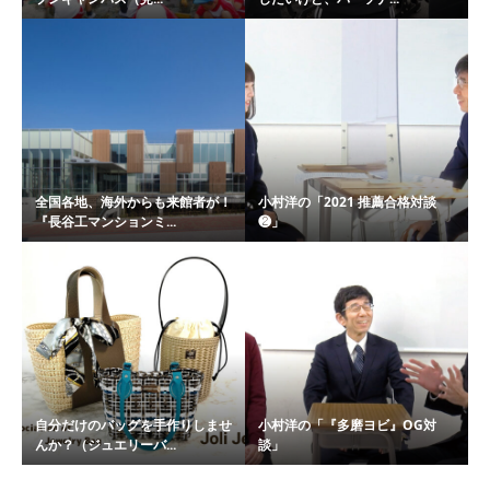
全国各地、海外からも来館者が！
小村洋の「2021 推薦合格対談
『長谷工マンションミ...
❷」
自分だけのバッグを手作りしませ
小村洋の「『多磨ヨビ』OG対
んか？（ジュエリーバ...
談」