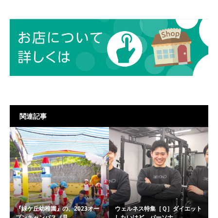
関連記事
『緑ケ丘幼稚園』の、2023オー
ウェルネス特集［Ｑ］ダイエット
プンキャンパス（見...
したいけど、パーソナ...