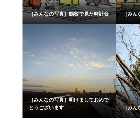
［みんなの写真］鶴牧で見た時計台
［みん
［みんなの写真］明けましておめで
とうございます
［みん