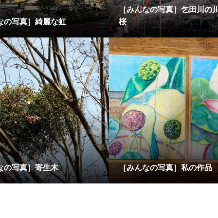
［みんなの写真］乞田川の
なの写真］綺麗な虹
桜
なの写真］寄生木
［みんなの写真］私の作品