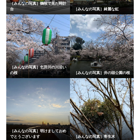
［みんなの写真］鶴牧で見た時計
台
［みんなの写真］綺麗な虹
［みんなの写真］乞田川の川沿い
の桜
［みんなの写真］井の頭公園の桜
［みんなの写真］明けましておめ
でとうございます
［みんなの写真］寄生木