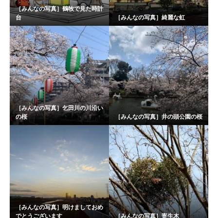
［みんなの写真］鶴牧で見た時計
台
［みんなの写真］綺麗な虹
［みんなの写真］乞田川の川沿い
の桜
［みんなの写真］井の頭公園の桜
［みんなの写真］明けましておめ
でとうございます
［みんなの写真］寄生木