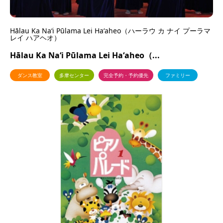
Hālau Ka Naʻi Pūlama Lei Haʻaheo（ハーラウ カ ナイ プーラマ
レイ ハアヘオ）
Hālau Ka Naʻi Pūlama Lei Haʻaheo（...
ダンス教室
多摩センター
完全予約・予約優先
ファミリー