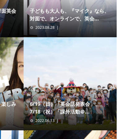
対面英会
子どもも大人も、『マイク』なら、
対面で、オンラインで、英会...
2023.08.28
を楽しみ
6/19（日）「英会話発表会」、
7/18（祝）「課外活動＠...
2022.06.13