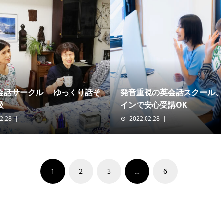
会話サークル ゆっくり話そ
発音重視の英会話スクール
級
インで安心受講OK
2.28
2022.02.28
1
2
3
…
6