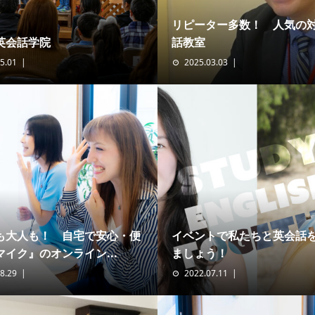
リピーター多数！ 人気の
英会話学院
話教室
5.01
2025.03.03
も大人も！ 自宅で安心・便
イベントで私たちと英会話
イク』のオンライン...
ましょう！
8.29
2022.07.11