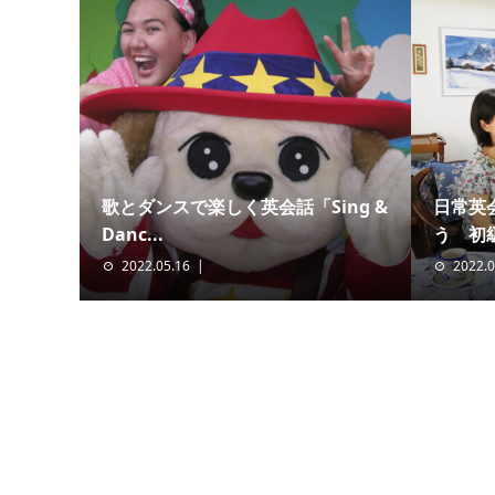
歌とダンスで楽しく英会話「Sing &
日常英
Danc...
う 初
2022.05.16
2022.0