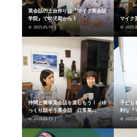
英会話の土台作りは『マイク英会話
学院』で幼児期から！
マイク
2025.05.19
2025.0
仲間と簡単英会話を楽しもう！（ゆ
子ども
っくり話そう英会話 日常英...
利な『マ
2023.03.13
2022.0